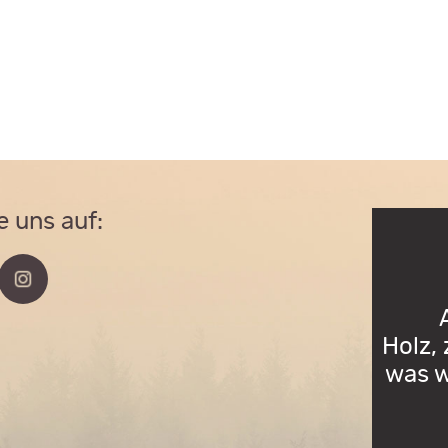
e uns auf:
Holz,
was w