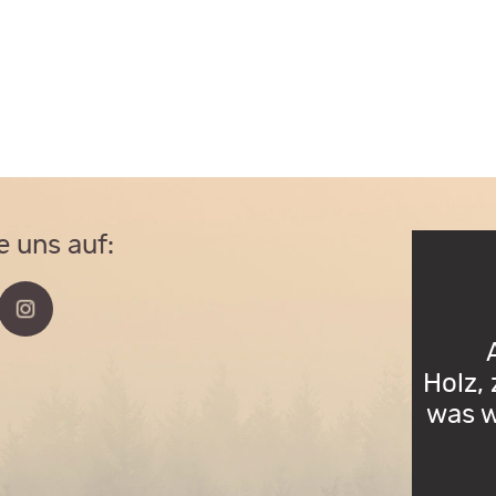
e uns auf:
Holz,
was w