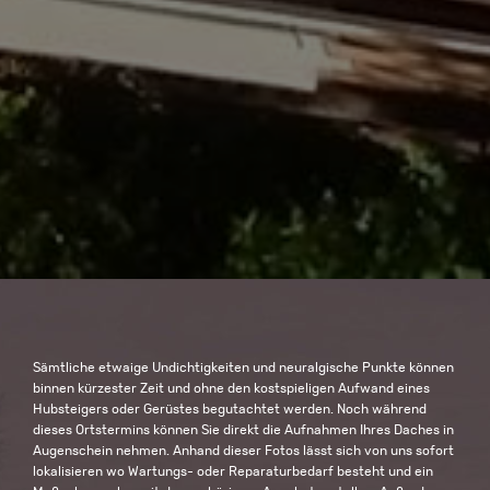
Sämtliche etwaige Undichtigkeiten und neuralgische Punkte können
binnen kürzester Zeit und ohne den kostspieligen Aufwand eines
Hubsteigers oder Gerüstes begutachtet werden. Noch während
dieses Ortstermins können Sie direkt die Aufnahmen Ihres Daches in
Augenschein nehmen. Anhand dieser Fotos lässt sich von uns sofort
lokalisieren wo Wartungs- oder Reparaturbedarf besteht und ein